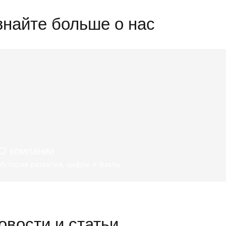
знайте больше о нас
О компании
История развития, цифры и факты
Презентация компании
овости и статьи