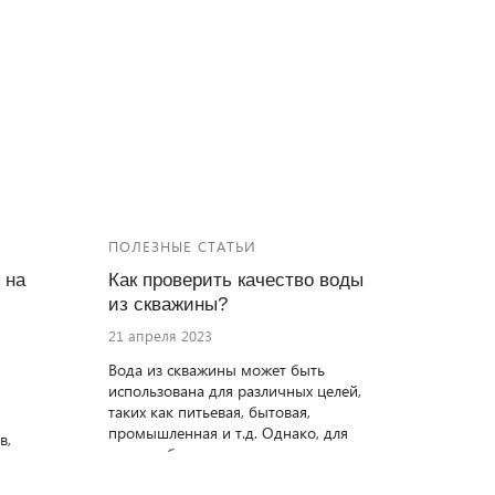
ПОЛЕЗНЫЕ СТАТЬИ
 на
Как проверить качество воды
из скважины?
21 апреля 2023
Вода из скважины может быть
использована для различных целей,
таких как питьевая, бытовая,
промышленная и т.д. Однако, для
в,
того чтобы использовать воду из
скважины безопасно, необходимо
вом,