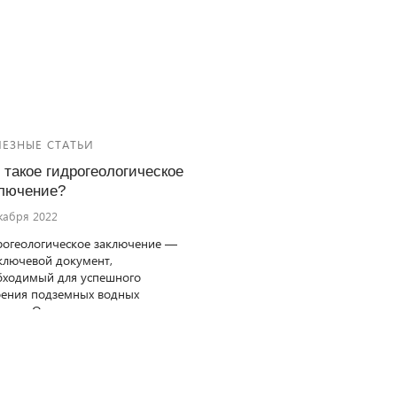
требующим обязательного
лицензирования
ЕЗНЫЕ СТАТЬИ
 такое гидрогеологическое
лючение?
кабря 2022
рогеологическое заключение —
ключевой документ,
бходимый для успешного
оения подземных водных
рсов. Он предоставляет
стороннюю информацию о
оянии подземных вод, их
стве, запасах и условиях
гания. Без него невозможно
учить разрешение на